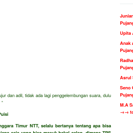
Junia
Pujan
Upita
Anak 
Pujan
Radha
Pujan
Asrul
Seno 
Pujan
jur dan adil, tidak ada lagi penggelembungan suara, dulu
 “
M.A S
→→ to
uisi
ggara Timur NTT, selalu bertanya tentang apa bisa
siapa saja yang bisa masuk bakal calon, dimana TPS