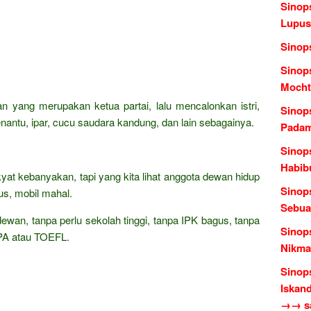
Sinop
Lupus
Sinop
Sinop
Mocht
n yang merupakan ketua partai, lalu mencalonkan istri,
Sinop
ntu, ipar, cucu saudara kandung, dan lain sebagainya.
Padam
Sinop
Habib
kyat kebanyakan, tapi yang kita lihat anggota dewan hidup
Sinop
s, mobil mahal.
Sebua
dewan, tanpa perlu sekolah tinggi, tanpa IPK bagus, tanpa
Sinop
TPA atau TOEFL.
Nikmat
Sinop
Iskan
→→ sas