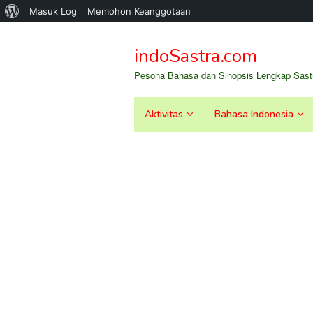
Tentang
Masuk Log
Memohon Keanggotaan
Loncat
WordPress
ke
indoSastra.com
konten
Pesona Bahasa dan Sinopsis Lengkap Sastr
Aktivitas
Bahasa Indonesia