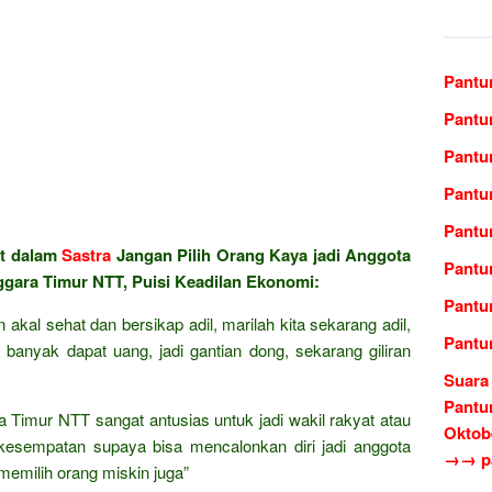
Pantun
Pantun
Pantu
Pantu
Pantu
at dalam
Sastra
Jangan Pilih Orang Kaya jadi Anggota
Pantu
gara Timur NTT, Puisi Keadilan Ekonomi:
Pantu
kal sehat dan bersikap adil, marilah kita sekarang adil,
Pantu
anyak dapat uang, jadi gantian dong, sekarang giliran
Suara
Pantu
 Timur NTT sangat antusias untuk jadi wakil rakyat atau
Oktob
 kesempatan supaya bisa mencalonkan diri jadi anggota
→→ pa
emilih orang miskin juga”