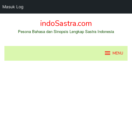
Masuk Log
Loncat
indoSastra.com
ke
konten
Pesona Bahasa dan Sinopsis Lengkap Sastra Indonesia
MENU