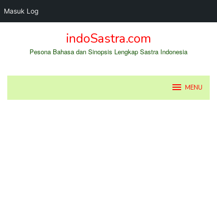
Masuk Log
Loncat
indoSastra.com
ke
konten
Pesona Bahasa dan Sinopsis Lengkap Sastra Indonesia
MENU