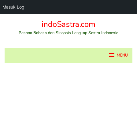
Masuk Log
Loncat
indoSastra.com
ke
konten
Pesona Bahasa dan Sinopsis Lengkap Sastra Indonesia
MENU