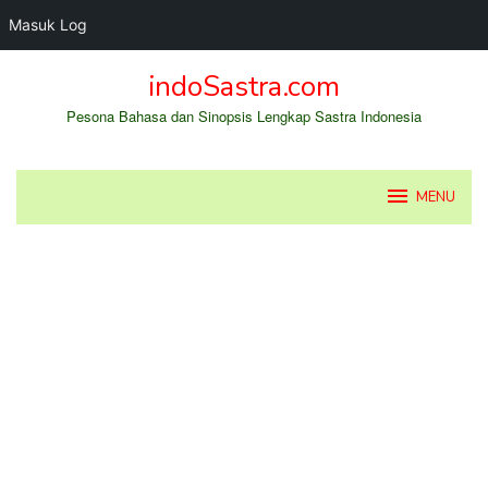
Masuk Log
Loncat
indoSastra.com
ke
konten
Pesona Bahasa dan Sinopsis Lengkap Sastra Indonesia
MENU