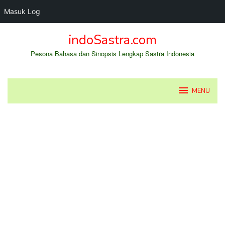
Masuk Log
Loncat
indoSastra.com
ke
konten
Pesona Bahasa dan Sinopsis Lengkap Sastra Indonesia
MENU