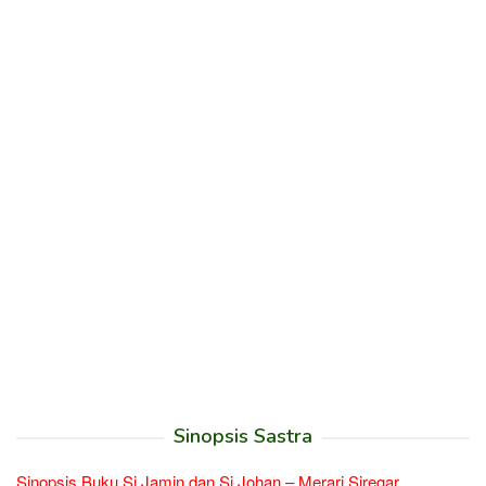
Sinopsis Sastra
Sinopsis Buku Si Jamin dan Si Johan – Merari Siregar