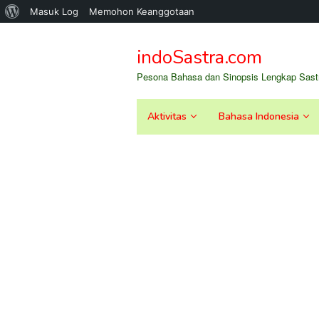
Tentang
Masuk Log
Memohon Keanggotaan
Loncat
WordPress
ke
indoSastra.com
konten
Pesona Bahasa dan Sinopsis Lengkap Sastr
Aktivitas
Bahasa Indonesia