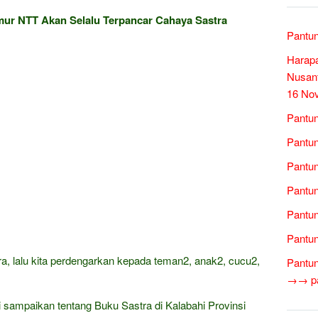
mur NTT Akan Selalu Terpancar Cahaya Sastra
Pantun
Harap
Nusant
16 No
Pantun
Pantun
Pantun
Pantun
Pantun
Pantun
, lalu kita perdengarkan kepada teman2, anak2, cucu2,
Pantun
→→ pan
 sampaikan tentang Buku Sastra di Kalabahi Provinsi