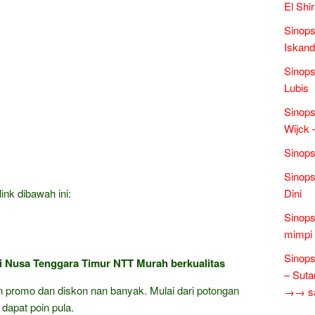
El Shi
Sinops
Iskand
Sinops
Lubis
Sinops
Wijck
Sinops
Sinops
ink dibawah ini:
Dini
Sinops
mimpi 
Sinops
si Nusa Tenggara Timur NTT Murah berkualitas
– Suta
gan promo dan diskon nan banyak. Mulai dari potongan
→→ sas
 dapat poin pula.