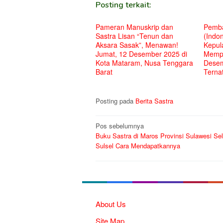
Posting terkait:
Pameran Manuskrip dan
Pemba
Sastra Lisan “Tenun dan
(Indon
Aksara Sasak”, Menawan!
Kepul
Jumat, 12 Desember 2025 di
Mempe
Kota Mataram, Nusa Tenggara
Desem
Barat
Terna
Posting pada
Berita Sastra
Navigasi
Pos sebelumnya
Buku Sastra di Maros Provinsi Sulawesi Se
pos
Sulsel Cara Mendapatkannya
About Us
Site Map