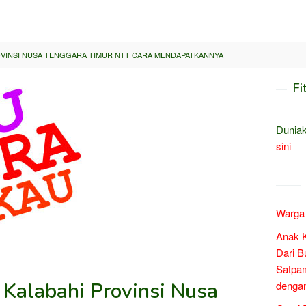
OVINSI NUSA TENGGARA TIMUR NTT CARA MENDAPATKANNYA
Fi
Duniak
sini
Warga 
Anak 
Dari B
Satpam
 Kalabahi Provinsi Nusa
denga