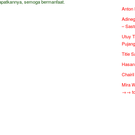
patkannya, semoga bermanfaat.
Anton 
Adineg
– Sast
Utuy T
Pujang
Titie 
Hasan 
Chairi
Mira W
→→ tok