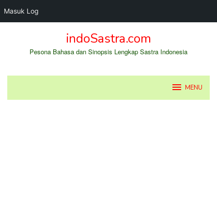
Masuk Log
Loncat
indoSastra.com
ke
konten
Pesona Bahasa dan Sinopsis Lengkap Sastra Indonesia
MENU