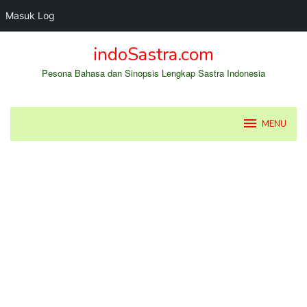
Masuk Log
Loncat
indoSastra.com
ke
konten
Pesona Bahasa dan Sinopsis Lengkap Sastra Indonesia
MENU