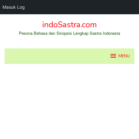
Masuk Log
Loncat
indoSastra.com
ke
konten
Pesona Bahasa dan Sinopsis Lengkap Sastra Indonesia
MENU