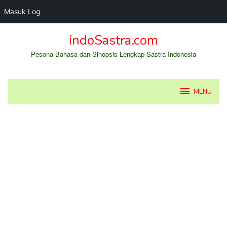
Masuk Log
Loncat
indoSastra.com
ke
konten
Pesona Bahasa dan Sinopsis Lengkap Sastra Indonesia
MENU