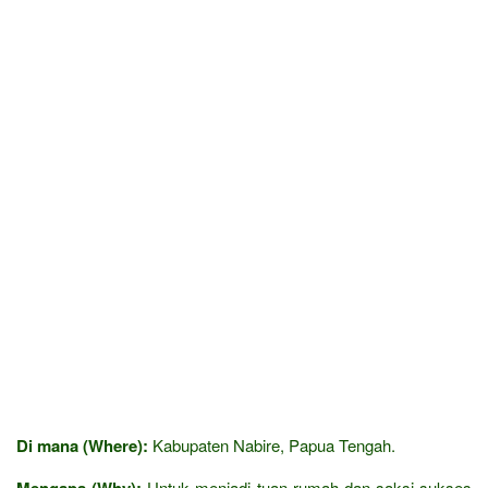
Di mana (Where):
Kabupaten Nabire, Papua Tengah.
Mengapa (Why):
Untuk menjadi tuan rumah dan saksi sukses