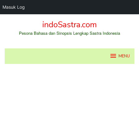
Masuk Log
Loncat
indoSastra.com
ke
konten
Pesona Bahasa dan Sinopsis Lengkap Sastra Indonesia
MENU