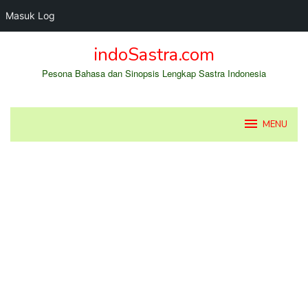
Masuk Log
Loncat
indoSastra.com
ke
konten
Pesona Bahasa dan Sinopsis Lengkap Sastra Indonesia
MENU