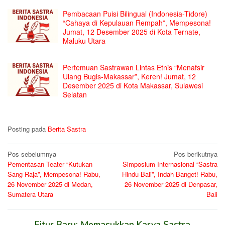
Pembacaan Puisi Bilingual (Indonesia-Tidore)
“Cahaya di Kepulauan Rempah”, Mempesona!
Jumat, 12 Desember 2025 di Kota Ternate,
Maluku Utara
Pertemuan Sastrawan Lintas Etnis “Menafsir
Ulang Bugis-Makassar”, Keren! Jumat, 12
Desember 2025 di Kota Makassar, Sulawesi
Selatan
Posting pada
Berita Sastra
Navigasi
Pos sebelumnya
Pos berikutnya
Pementasan Teater “Kutukan
Simposium Internasional “Sastra
pos
Sang Raja”, Mempesona! Rabu,
Hindu-Bali”, Indah Banget! Rabu,
26 November 2025 di Medan,
26 November 2025 di Denpasar,
Sumatera Utara
Bali
Fitur Baru: Memasukkan Karya Sastra