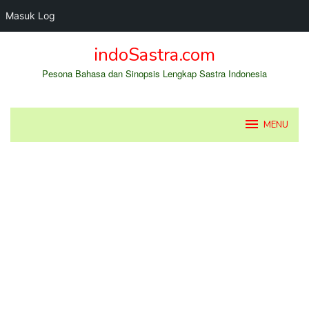
Masuk Log
Loncat
indoSastra.com
ke
konten
Pesona Bahasa dan Sinopsis Lengkap Sastra Indonesia
MENU