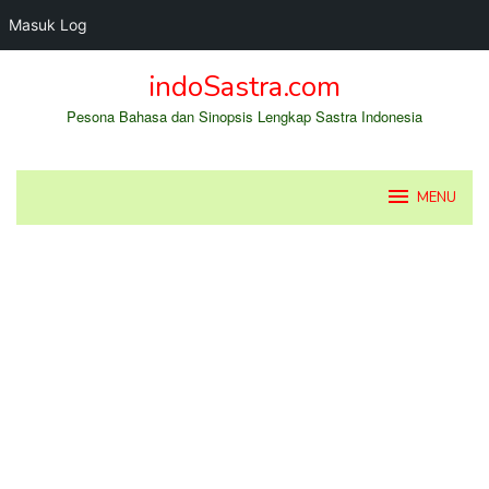
Masuk Log
Loncat
indoSastra.com
ke
konten
Pesona Bahasa dan Sinopsis Lengkap Sastra Indonesia
MENU