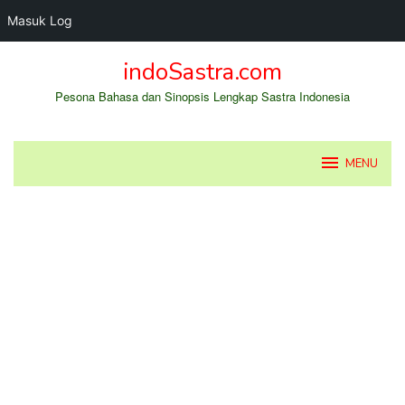
Masuk Log
Loncat
indoSastra.com
ke
konten
Pesona Bahasa dan Sinopsis Lengkap Sastra Indonesia
MENU