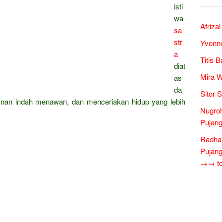
isti
wa
Afriza
sa
str
Yvonne
a
Titis 
diat
Mira W
as
da
Sitor 
nan indah menawan, dan menceriakan hidup yang lebih
Nugro
Pujang
Radha
Pujang
→→ tok