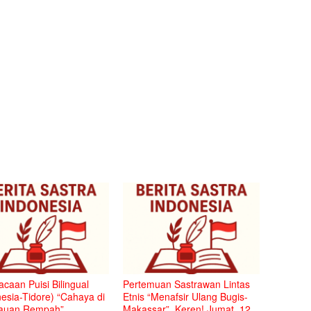
caan Puisi Bilingual
Pertemuan Sastrawan Lintas
esia-Tidore) “Cahaya di
Etnis “Menafsir Ulang Bugis-
auan Rempah”,
Makassar”, Keren! Jumat, 12