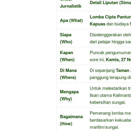
Detail Liputan (Sim
Jurnalistik
Lomba Cipta Pantun
Apa (What)
Kapuas
dan budaya 
Siapa
Diselenggarakan ole
(Who)
dari pelajar hingga sa
Kapan
Puncak pengumuman 
(When)
sore ini,
Kamis, 27 
Di Mana
Di sepanjang
Taman 
(Where)
panggung terapung di
Untuk melestarikan t
Mengapa
lisan utama Kalimant
(Why)
kebersihan sungai.
Pemenang lomba memb
Bagaimana
berdasarkan kekuatan
(How)
maritim/sungai.