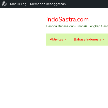
Tentang
Masuk Log
Memohon Keanggotaan
Loncat
WordPress
ke
indoSastra.com
konten
Pesona Bahasa dan Sinopsis Lengkap Sastr
Aktivitas
Bahasa Indonesia