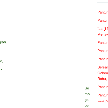
Pantun
Pantun
“Janji
Menawa
yun,
Pantun
Pantun
Pantun
n,
Bersam
.*
Gelom
Rabu,
Pantun
Se
mo
Pantun
ga
→→ pan
per