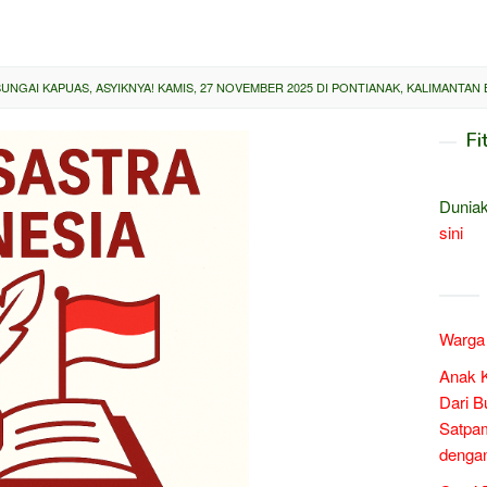
SUNGAI KAPUAS, ASYIKNYA! KAMIS, 27 NOVEMBER 2025 DI PONTIANAK, KALIMANTAN
Fi
Duniak
sini
Warga 
Anak 
Dari B
Satpam
denga