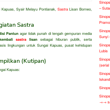
Sinops
– Suta
 Kapuas, Syair Melayu Pontianak,
Sastra
Lisan Borneo,
Sinops
Pramo
iatan Sastra
Sinops
disi Pantun
agar tidak punah di tengah gempuran media
Sunyi 
 kembali
sastra
lisan
sebagai hiburan publik, serta
Sinops
sis lingkungan untuk Sungai Kapuas, pusat kehidupan
Lubis
Sinops
mpilkan (Kutipan)
(seria
ngai Kapuas:
Sinops
Iskand
Sinops
Sinops
→→ sas