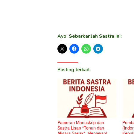
Ayo, Sebarkanlah Sastra Ini:
Posting terkait:
Pameran Manuskrip dan
Pemba
Sastra Lisan “Tenun dan
(Indon
Aksara Sasak”, Menawan!
Kepul