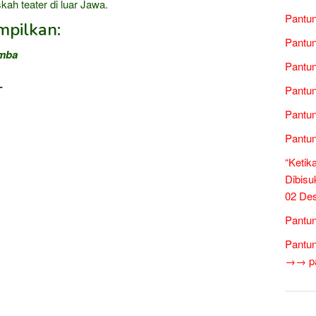
skah teater di luar Jawa.
Pantun
mpilkan:
Pantun
mba
Pantun
T
Pantun
Pantun
Pantun
“Ketik
Dibisu
02 De
Pantun
Pantun
→→ pan