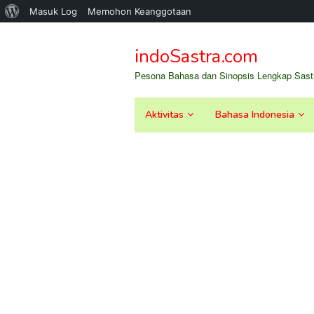
Tentang
Masuk Log
Memohon Keanggotaan
Loncat
WordPress
ke
indoSastra.com
konten
Pesona Bahasa dan Sinopsis Lengkap Sastr
Aktivitas
Bahasa Indonesia