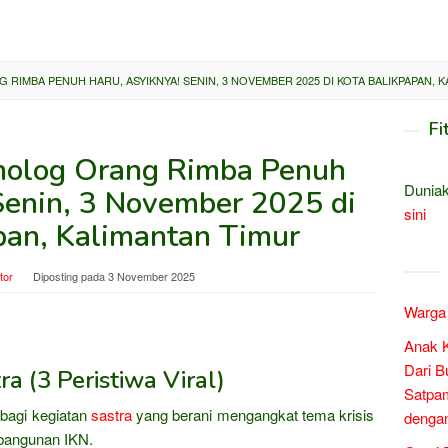
IMBA PENUH HARU, ASYIKNYA! SENIN, 3 NOVEMBER 2025 DI KOTA BALIKPAPAN, 
Fi
olog Orang Rimba Penuh
Duniak
Senin, 3 November 2025 di
sini
pan, Kalimantan Timur
tor
Diposting pada
3 November 2025
Warga 
Anak 
Dari B
a (3 Peristiwa Viral)
Satpam
 bagi kegiatan
sastra
yang berani mengangkat tema krisis
denga
mbangunan IKN.