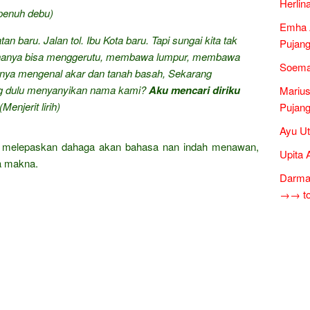
Herlin
 penuh debu)
Emha A
n baru. Jalan tol. Ibu Kota baru. Tapi sungai kita tak
Pujang
ai hanya bisa menggerutu, membawa lumpur, membawa
Soema
hanya mengenal akar dan tanah basah, Sekarang
ang dulu menyanyikan nama kami?
Aku mencari diriku
Mariu
(Menjerit lirih)
Pujang
Ayu Ut
at melepaskan dahaga akan bahasa nan indah menawan,
Upita 
a makna.
Darma
→→ tok