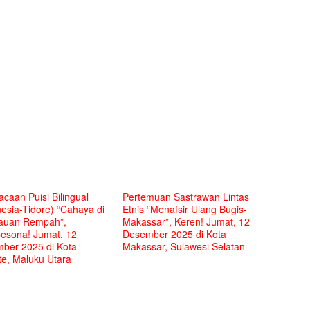
caan Puisi Bilingual
Pertemuan Sastrawan Lintas
esia-Tidore) “Cahaya di
Etnis “Menafsir Ulang Bugis-
auan Rempah”,
Makassar”, Keren! Jumat, 12
sona! Jumat, 12
Desember 2025 di Kota
ber 2025 di Kota
Makassar, Sulawesi Selatan
te, Maluku Utara