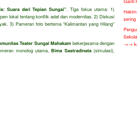
Ganti 
s: Suara dari Tepian Sungai”
. Tiga fokus utama: 1)
Hakim 
en lokal tentang konflik adat dan modernitas. 2) Diskusi
sering
ayak. 3) Pameran foto bertema “Kalimantan yang Hilang”
Pengus
Sekol
omunitas Teater Sungai Mahakam
bekerjasama dengan
→→ kar
emeran monolog utama,
Bima Sastradinata
(simulasi),