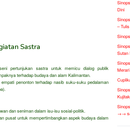
Sinops
Dini
Sinop
– Tulis
Sinops
iatan Sastra
Sinops
Sutan 
Sinops
ni pertunjukan sastra untuk memicu dialog publik
Merari
aknya terhadap budaya dan alam Kalimantan.
Cuplik
empati penonton terhadap nasib suku-suku pedalaman
a).
Sinops
Kujita
Sinops
wan dan seniman dalam isu-isu sosial-politik.
→→ sas
dan pusat untuk mempertimbangkan aspek budaya dalam