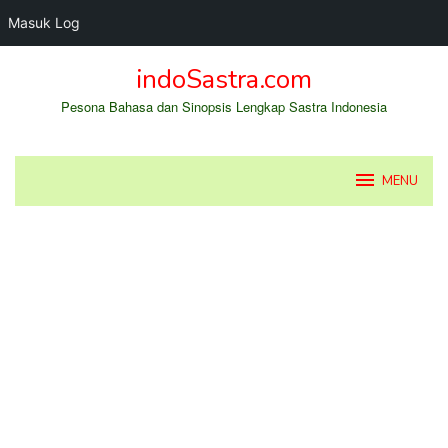
Masuk Log
Loncat
indoSastra.com
ke
konten
Pesona Bahasa dan Sinopsis Lengkap Sastra Indonesia
MENU