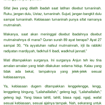
Sifat jiwa yang dilatih ibadah saat latihan disebut tumaninah.
Ruku, jangan dulu, Ustaz, tumaninah. Sujud, jangan bangkit dulu
sampai tumaninah. Kebiasaan tumaninah punya sifat namanya
mutmainah.
Makanya, saat akan meninggal disebut ibadahnya disebut
mutmainahnya di mana? Quran surah 89 ayat berapa? Ayat 27
sampai 30, “Ya ayyatuhan nafsul mutmainnah, irjii ila rabbiki
radiyatan mardiyyah, fadkhuli fi ibadi, wadkhuli jannati.”
Mati ditampakkan surganya. Ini surganya Anjun teh ieu tina
amalan-amalan yang telah dilakukan selama hidup. Kalau yang
tidak ada bekal, tampaknya yang jelek-jelek sesuai
kebiasaannya.
Ya, kebiasaan dugem ditampakkan lenggelengge, lengg,
lenggeleng bingung, “Lailahaillallah,” geleng lagi, “Lailahaillallah,”
geleng lagi. Yang biasa tahlil, tahlil, biasa ngaji, ngaji, wafat
sesuai kebiasaan, sesuai ajalnya tampak. Nah, sekarang untuk