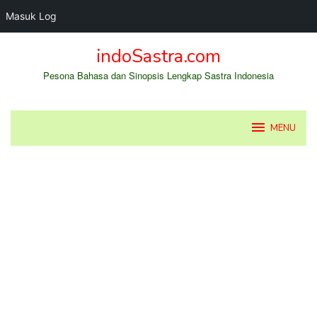
Masuk Log
Loncat
indoSastra.com
ke
konten
Pesona Bahasa dan Sinopsis Lengkap Sastra Indonesia
MENU