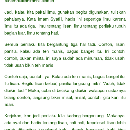
Alhamdulillahirabbil alamin.
Jadi, kalau kita pakai ilmu, gunakan begitu digunakan, tuliskan
pahalanya. Kata Imam Syafi’i, hadis ini sepertiga ilmu karena
ilmu itu ada tiga. Ilmu tentang lisan, ilmu tentang perilaku tubuh
bagian luar, ilmu tentang hati.
Semua perilaku kita bergantung tiga hal tadi. Contoh, lisan,
panitia, kalau ada teh manis, bagus banget itu. Ini contoh,
contoh, bukan minta, ini saya sudah ada minuman, tidak usah,
tidak usah bikin teh manis.
Contoh saja, contoh, ya. Kalau ada teh manis, bagus banget itu,
itu lisan. Begitu lisan keluar, panitia langsung mikir, “Aduh, tidak
dibikin tadi.” Maka, coba di belakang dibikin walaupun ustaznya
bilang contoh, langsung bikin misal, misal, contoh, gitu kan, itu
lisan.
Kerjakan, kan jadi perilaku kita kadang bergantung. Makanya,
ada ayat dan hadis tentang lisan, hati-hati, kepeleset lisan lebih
parah dibanding kepeleset kaki. Bapak kepeleset kaki bisa