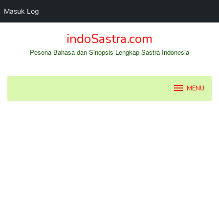
Masuk Log
Loncat
indoSastra.com
ke
konten
Pesona Bahasa dan Sinopsis Lengkap Sastra Indonesia
MENU