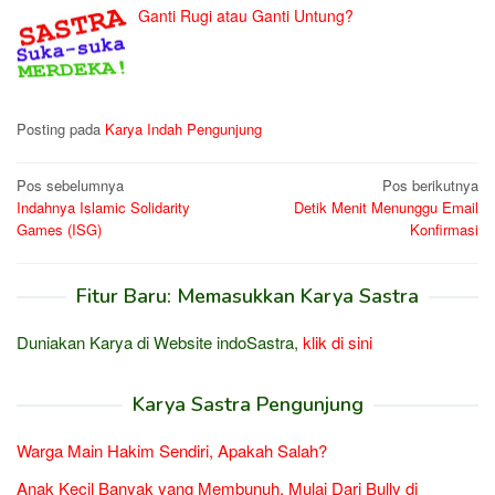
Ganti Rugi atau Ganti Untung?
Posting pada
Karya Indah Pengunjung
Navigasi
Pos sebelumnya
Pos berikutnya
Indahnya Islamic Solidarity
Detik Menit Menunggu Email
pos
Games (ISG)
Konfirmasi
Fitur Baru: Memasukkan Karya Sastra
Duniakan Karya di Website indoSastra,
klik di sini
Karya Sastra Pengunjung
Warga Main Hakim Sendiri, Apakah Salah?
Anak Kecil Banyak yang Membunuh, Mulai Dari Bully di