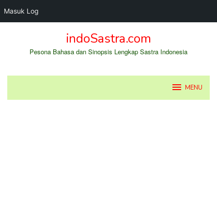
Masuk Log
Loncat
indoSastra.com
ke
konten
Pesona Bahasa dan Sinopsis Lengkap Sastra Indonesia
MENU