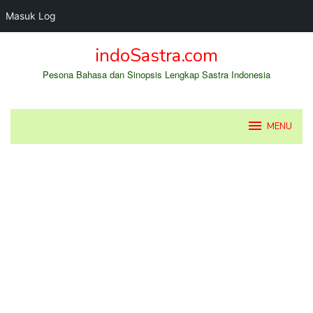
Masuk Log
Loncat
indoSastra.com
ke
konten
Pesona Bahasa dan Sinopsis Lengkap Sastra Indonesia
MENU