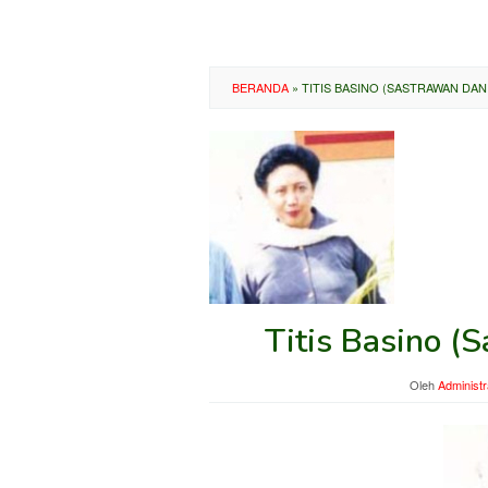
BERANDA
»
TITIS BASINO (SASTRAWAN DA
Titis Basino (
Oleh
Administr