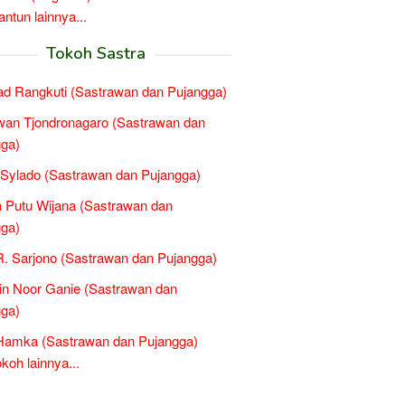
tun lainnya...
Tokoh Sastra
d Rangkuti (Sastrawan dan Pujangga)
an Tjondronagaro (Sastrawan dan
ga)
Sylado (Sastrawan dan Pujangga)
 Putu Wijana (Sastrawan dan
ga)
. Sarjono (Sastrawan dan Pujangga)
in Noor Ganie (Sastrawan dan
ga)
Hamka (Sastrawan dan Pujangga)
oh lainnya...