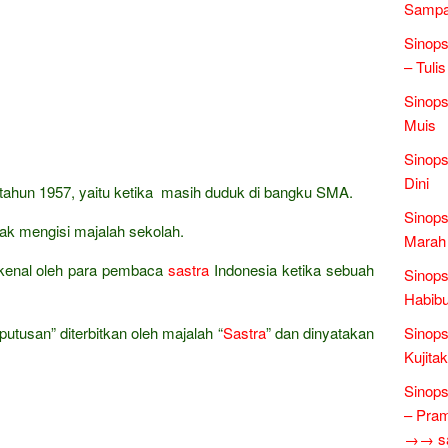
Sampai
Sinop
– Tulis
Sinops
Muis
Sinops
Dini
a tahun 1957, yaitu ketika masih duduk di bangku SMA.
Sinop
ak mengisi majalah sekolah.
Marah 
ikenal oleh para pembaca
sastra
Indonesia ketika sebuah
Sinops
Habibu
putusan” diterbitkan oleh majalah “
Sastra
” dan dinyatakan
Sinops
Kujita
Sinops
– Pra
→→ sas