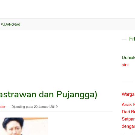
N PUJANGGA)
Fi
Duniak
sini
Sastrawan dan Pujangga)
Warga 
Anak 
ator
Diposting pada
22 Januari 2019
Dari B
Satpam
denga