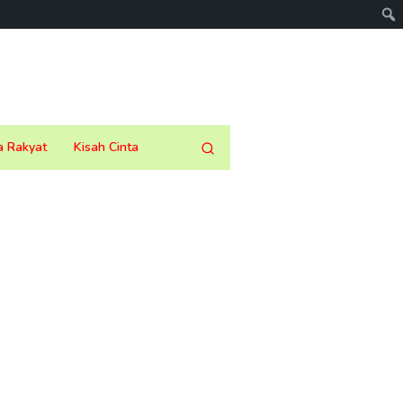
a Rakyat
Kisah Cinta