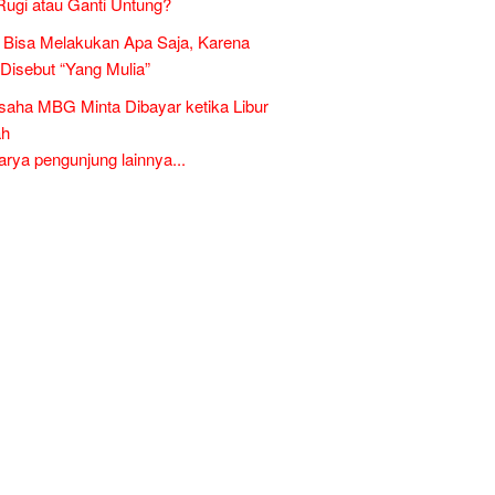
Rugi atau Ganti Untung?
Bisa Melakukan Apa Saja, Karena
 Disebut “Yang Mulia”
aha MBG Minta Dibayar ketika Libur
ah
ya pengunjung lainnya...