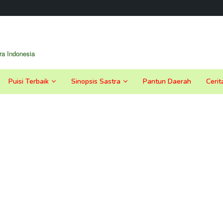
a Indonesia
Puisi Terbaik
Sinopsis Sastra
Pantun Daerah
Cerit