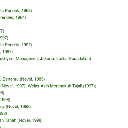
ita Pendek, 1963)
Pendek, 1964)
77)
1997)
ta Pendek, 1997)
, 1997)
Glynn, Menagerie I, Jakarta: Lontar Foundation)
u Bertemu (Novel, 1983)
 (Novel, 1997); Welas Asih Merengkuh Tajali (1997);
98)
 1998)
gi (Novel, 1998)
998)
dan Tanah (Novel, 1998)
)