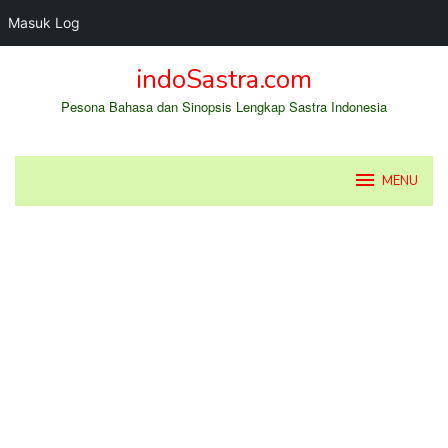
Masuk Log
Loncat
indoSastra.com
ke
konten
Pesona Bahasa dan Sinopsis Lengkap Sastra Indonesia
MENU