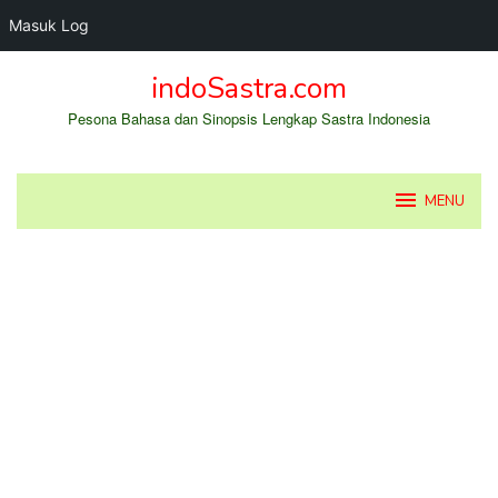
Masuk Log
Loncat
indoSastra.com
ke
konten
Pesona Bahasa dan Sinopsis Lengkap Sastra Indonesia
MENU