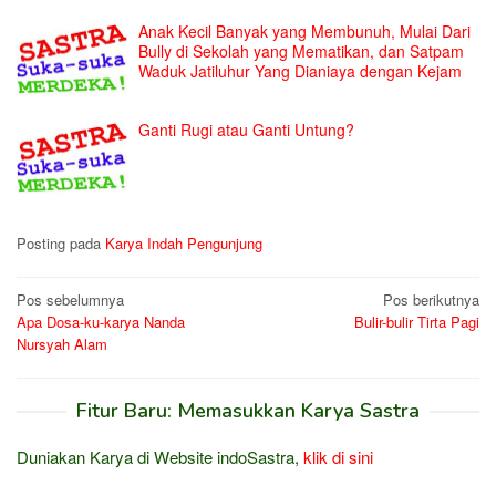
Anak Kecil Banyak yang Membunuh, Mulai Dari
Bully di Sekolah yang Mematikan, dan Satpam
Waduk Jatiluhur Yang Dianiaya dengan Kejam
Ganti Rugi atau Ganti Untung?
Posting pada
Karya Indah Pengunjung
Navigasi
Pos sebelumnya
Pos berikutnya
Apa Dosa-ku-karya Nanda
Bulir-bulir Tirta Pagi
pos
Nursyah Alam
Fitur Baru: Memasukkan Karya Sastra
Duniakan Karya di Website indoSastra,
klik di sini