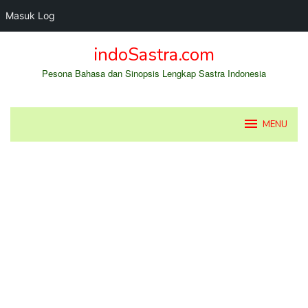
Masuk Log
Loncat
indoSastra.com
ke
konten
Pesona Bahasa dan Sinopsis Lengkap Sastra Indonesia
MENU