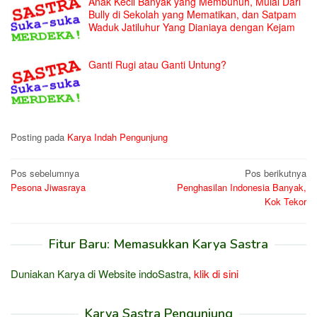
Anak Kecil Banyak yang Membunuh, Mulai Dari
Bully di Sekolah yang Mematikan, dan Satpam
Waduk Jatiluhur Yang Dianiaya dengan Kejam
Ganti Rugi atau Ganti Untung?
Posting pada
Karya Indah Pengunjung
Navigasi
Pos sebelumnya
Pos berikutnya
Pesona Jiwasraya
Penghasilan Indonesia Banyak,
pos
Kok Tekor
Fitur Baru: Memasukkan Karya Sastra
Duniakan Karya di Website indoSastra,
klik di sini
Karya Sastra Pengunjung