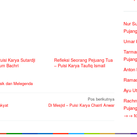
Nur Su
Pujang
Umar 
Tarman
Pujang
Puisi Karya Sutardji
Refleksi Seorang Pejuang Tua
um Bachri
– Puisi Karya Taufiq Ismail
Anton 
Ramad
baik dan Melegenda
Ayu Ut
Pos berikutnya
Rachm
akyat
Di Mesjid – Puisi Karya Chairil Anwar
Pujang
→→ tok