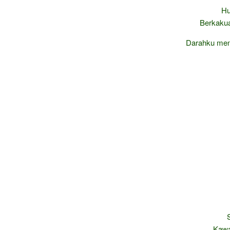
Hu
Berkakua
Darahku meng
Kawa