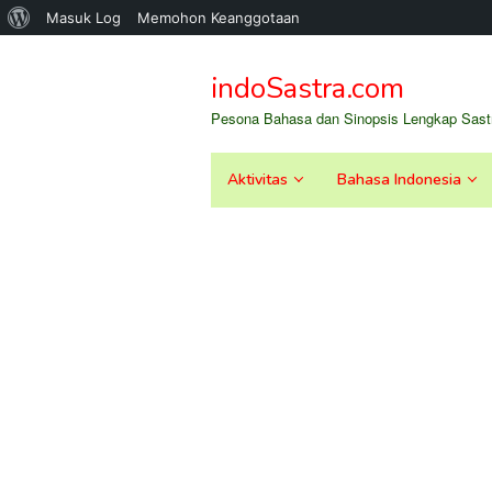
Tentang
Masuk Log
Memohon Keanggotaan
Loncat
WordPress
ke
indoSastra.com
konten
Pesona Bahasa dan Sinopsis Lengkap Sastr
Aktivitas
Bahasa Indonesia