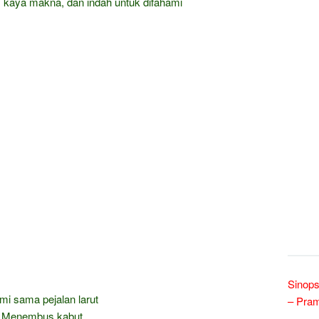
 kaya makna, dan indah untuk difahami
Sinops
mi sama pejalan larut
– Pra
Menembus kabut