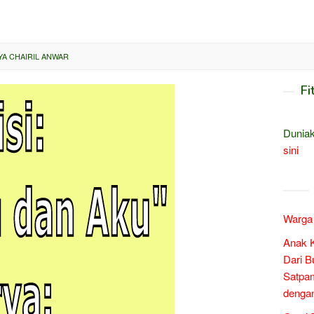
YA CHAIRIL ANWAR
Fi
Duniak
sini
Warga 
Anak 
Dari B
Satpam
denga