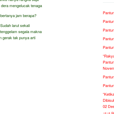
 dera mengelucak tenaga
Pantun
 bertanya jam berapa?
Pantun
Sudah larut sekali
Pantun
 tenggelam segala makna
 gerak tak punya arti
Pantun
Pantun
“Rakya
Pantun
Novem
Pantun
Pantun
“Ketik
Dibisu
02 De
→→ pan