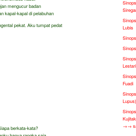
Sinops
jan mengucur badan
Sirega
n kapal-kapal di pelabuhan
Sinops
ental pekat. Aku tumpat pedat
Lubis
Sinops
Sinops
Sinops
Lestari
Sinops
Fuadi
Sinops
Lupus)
Sinops
Kujita
→→ sas
Siapa berkata-kata?
nku hanya rangka saja