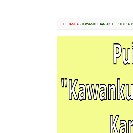
BERANDA
»
KAWANKU DAN AKU – PUISI KAR