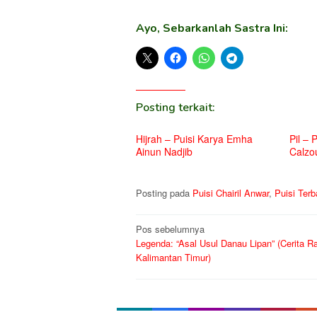
Ayo, Sebarkanlah Sastra Ini:
Posting terkait:
Hijrah – Puisi Karya Emha
Pil – 
Ainun Nadjib
Calzo
Posting pada
Puisi Chairil Anwar
,
Puisi Ter
Navigasi
Pos sebelumnya
Legenda: “Asal Usul Danau Lipan” (Cerita R
pos
Kalimantan Timur)