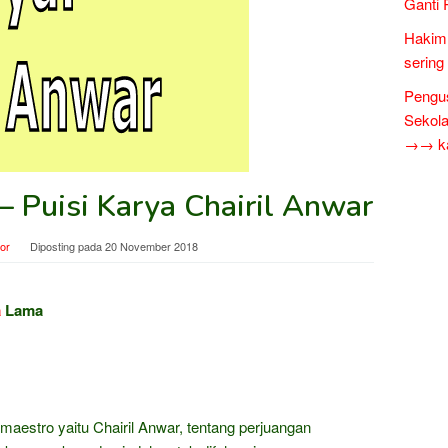
Ganti 
Hakim 
sering
Pengus
Sekol
→→ kar
 Puisi Karya Chairil Anwar
tor
Diposting pada
20 November 2018
a
Lama
maestro yaitu Chairil Anwar, tentang perjuangan