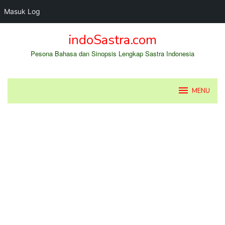
Masuk Log
Loncat
indoSastra.com
ke
konten
Pesona Bahasa dan Sinopsis Lengkap Sastra Indonesia
MENU