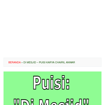
BERANDA
»
DI MESJID – PUISI KARYA CHAIRIL ANWAR