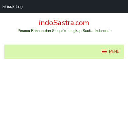
Masuk Log
Loncat
indoSastra.com
ke
konten
Pesona Bahasa dan Sinopsis Lengkap Sastra Indonesia
MENU