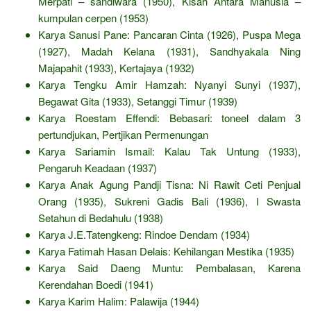
Merpati – sandiwara (1950), Kisah Antara Manusia –
kumpulan cerpen (1953)
Karya Sanusi Pane: Pancaran Cinta (1926), Puspa Mega
(1927), Madah Kelana (1931), Sandhyakala Ning
Majapahit (1933), Kertajaya (1932)
Karya Tengku Amir Hamzah: Nyanyi Sunyi (1937),
Begawat Gita (1933), Setanggi Timur (1939)
Karya Roestam Effendi: Bebasari: toneel dalam 3
pertundjukan, Pertjikan Permenungan
Karya Sariamin Ismail: Kalau Tak Untung (1933),
Pengaruh Keadaan (1937)
Karya Anak Agung Pandji Tisna: Ni Rawit Ceti Penjual
Orang (1935), Sukreni Gadis Bali (1936), I Swasta
Setahun di Bedahulu (1938)
Karya J.E.Tatengkeng: Rindoe Dendam (1934)
Karya Fatimah Hasan Delais: Kehilangan Mestika (1935)
Karya Said Daeng Muntu: Pembalasan, Karena
Kerendahan Boedi (1941)
Karya Karim Halim: Palawija (1944)