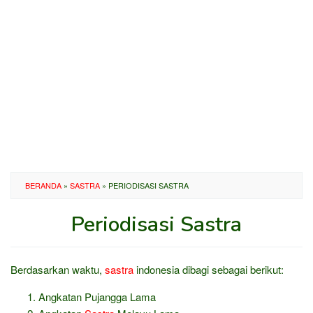
BERANDA
»
SASTRA
»
PERIODISASI SASTRA
Periodisasi Sastra
Oleh
Administrator
Diposting
Berdasarkan waktu,
sastra
indonesia dibagi sebagai berikut:
pada
9
Angkatan Pujangga Lama
September
2011