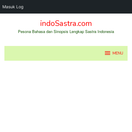
Masuk Log
Loncat
indoSastra.com
ke
konten
Pesona Bahasa dan Sinopsis Lengkap Sastra Indonesia
MENU