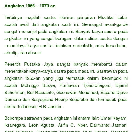
Angkatan 1966 – 1970-an
Terbitnya majalah sastra Horison pimpinan Mochtar Lubis
adalah awal dari angkatan sastr ini. Semangat avant-garde
sangat menonjol pada angkatan ini. Banyak karya sastra pada
angkatan ini yang sangat beragam dalam aliran sastra dengan
munculnya karya sastra beraliran surealistik, arus kesadaran,
arketip, dan absurd.
Penerbit Pustaka Jaya sangat banyak membantu dalam
menerbitkan karya-karya sastra pada masa ini. Sastrawan pada
angkatan 1950-an yang juga termasuk dalam kelompok ini
adalah Motinggo Busye, Purnawan Tjondronegoro, Djamil
Suherman, Bur Rasuanto, Goenawan Mohamad, Sapardi Djoko
Damono dan Satyagraha Hoerip Soeprobo dan termasuk paus
sastra Indonesia, H.B. Jassin.
Beberapa satrawan pada angkatan ini antara lain: Umar Kayam,
Ikranegara, Leon Agusta, Arifin C. Noer, Darmanto Jatman,
Arief Budiman, Goenawan Mohamad, Budi Darma, Hamsad