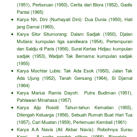
(1951), Perburuan (1950), Cerita dari Blora (1952), Gadis
Pantai (1965)
Karya Nh. Dini (Nurhayati Dini): Dua Dunia (1950), Hati
jang Damai (1960),
Karya Sitor Situmorang: Dalam Sadjak (1950), Djalan
Mutiara: kumpulan tiga sandiwara (1954), Pertempuran
dan Saldju di Paris (1956), Surat Kertas Hidjau: kumpulan
sadjak (1953), Wadjah Tak Bernama: kumpulan sadjak
(1955)
Karya Mochtar Lubis: Tak Ada Esok (1950), Jalan Tak
Ada Ujung (1952), Tanah Gersang (1964), Si Djamal
(1964)
Karya Marius Ramis Dayoh: Putra Budiman (1951),
Pahlawan Minahasa (1957)
Karya Ajip Rosidi: Tahun-tahun Kematian (1955),
Ditengah Keluarga (1956), Sebuah Rumah Buat Hari Tua
(1957), Cari Muatan (1959), Pertemuan Kembali (1961)
Karya A.A Navis (Ali Akbar Navis): Robohnya Surau
Kami – 8 cerita pendek pilihan (1955), Bianglala –