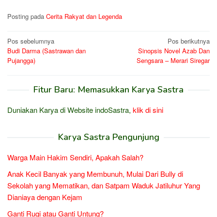
Posting pada
Cerita Rakyat dan Legenda
Navigasi
Pos sebelumnya
Pos berikutnya
Budi Darma (Sastrawan dan
Sinopsis Novel Azab Dan
pos
Pujangga)
Sengsara – Merari Siregar
Fitur Baru: Memasukkan Karya Sastra
Duniakan Karya di Website indoSastra,
klik di sini
Karya Sastra Pengunjung
Warga Main Hakim Sendiri, Apakah Salah?
Anak Kecil Banyak yang Membunuh, Mulai Dari Bully di
Sekolah yang Mematikan, dan Satpam Waduk Jatiluhur Yang
Dianiaya dengan Kejam
Ganti Rugi atau Ganti Untung?