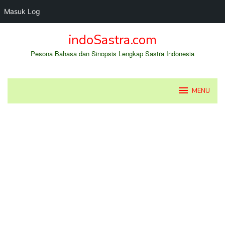
Masuk Log
Loncat
indoSastra.com
ke
konten
Pesona Bahasa dan Sinopsis Lengkap Sastra Indonesia
MENU