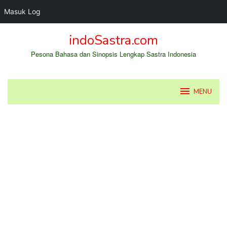
Masuk Log
Loncat
indoSastra.com
ke
konten
Pesona Bahasa dan Sinopsis Lengkap Sastra Indonesia
MENU