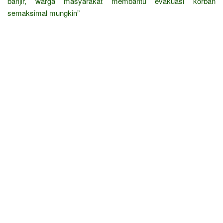
banjir, warga masyarakat membantu evakuasi korban
semaksimal mungkin”