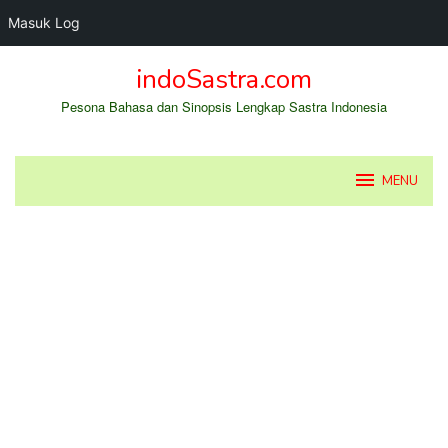
Masuk Log
Loncat
indoSastra.com
ke
konten
Pesona Bahasa dan Sinopsis Lengkap Sastra Indonesia
MENU