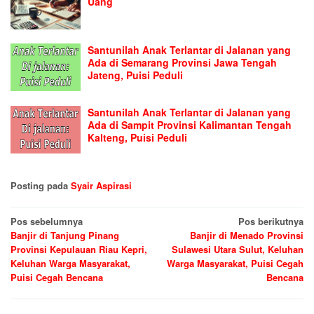
Uang
Santunilah Anak Terlantar di Jalanan yang
Ada di Semarang Provinsi Jawa Tengah
Jateng, Puisi Peduli
Santunilah Anak Terlantar di Jalanan yang
Ada di Sampit Provinsi Kalimantan Tengah
Kalteng, Puisi Peduli
Posting pada
Syair Aspirasi
Navigasi
Pos sebelumnya
Pos berikutnya
Banjir di Tanjung Pinang
Banjir di Menado Provinsi
pos
Provinsi Kepulauan Riau Kepri,
Sulawesi Utara Sulut, Keluhan
Keluhan Warga Masyarakat,
Warga Masyarakat, Puisi Cegah
Puisi Cegah Bencana
Bencana