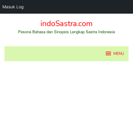
Masuk Log
Loncat
indoSastra.com
ke
konten
Pesona Bahasa dan Sinopsis Lengkap Sastra Indonesia
MENU