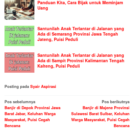
Panduan Kita, Cara Bijak untuk Meminjam
Uang
Santunilah Anak Terlantar di Jalanan yang
Ada di Semarang Provinsi Jawa Tengah
Jateng, Puisi Peduli
Santunilah Anak Terlantar di Jalanan yang
Ada di Sampit Provinsi Kalimantan Tengah
Kalteng, Puisi Peduli
Posting pada
Syair Aspirasi
Navigasi
Pos sebelumnya
Pos berikutnya
Banjir di Depok Provinsi Jawa
Banjir di Majene Provinsi
pos
Barat Jabar, Keluhan Warga
Sulawesi Barat Sulbar, Keluhan
Masyarakat, Puisi Cegah
Warga Masyarakat, Puisi Cegah
Bencana
Bencana