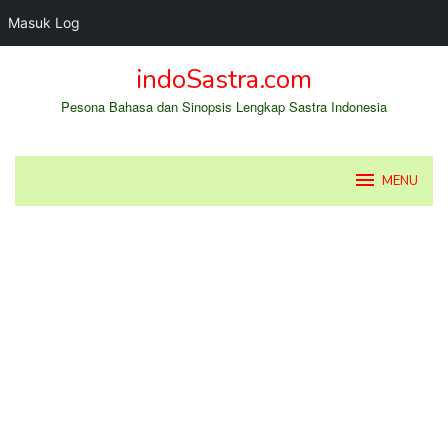
Masuk Log
Loncat
indoSastra.com
ke
konten
Pesona Bahasa dan Sinopsis Lengkap Sastra Indonesia
MENU