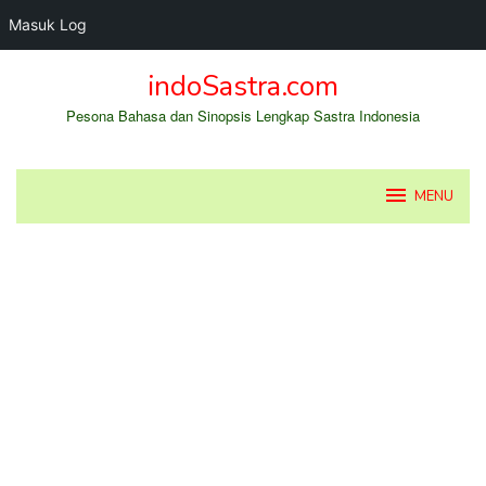
Masuk Log
Loncat
indoSastra.com
ke
konten
Pesona Bahasa dan Sinopsis Lengkap Sastra Indonesia
MENU