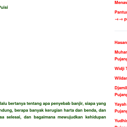
Menaw
uisi
Pantu
→→ pa
Hasan
Muham
Pujan
Widji
Wilda
Djami
Pujan
lalu bertanya tentang apa penyebab banjir, siapa yang
Yayah
ndung, berapa banyak kerugian harta dan benda, dan
Pujan
isa selesai, dan bagaimana mewujudkan kehidupan
Yudhi