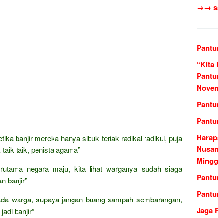
→→ sas
Pantu
“Kita 
Pantu
Novem
Pantu
Pantu
Harap
a banjir mereka hanya sibuk teriak radikal radikul, puja
Nusan
k taik taik, penista agama”
Mingg
erutama negara maju, kita lihat warganya sudah siaga
Pantu
 banjir”
Pantu
 pada warga, supaya jangan buang sampah sembarangan,
Jaga 
adi banjir”