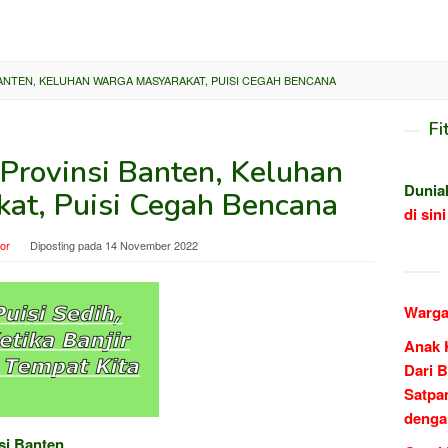
BANTEN, KELUHAN WARGA MASYARAKAT, PUISI CEGAH BENCANA
Fi
 Provinsi Banten, Keluhan
Dunia
at, Puisi Cegah Bencana
di sini
tor
Diposting pada
14 November 2022
Warga
Anak 
Dari B
Satpa
denga
si Banten