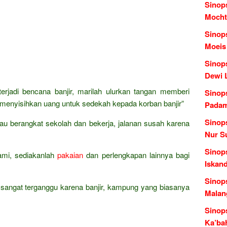
Sinop
Mocht
Sinop
Moeis
Sinops
Dewi L
erjadi bencana banjir, marilah ulurkan tangan memberi
Sinop
menyisihkan uang untuk sedekah kepada korban banjir”
Padam
Sinop
au berangkat sekolah dan bekerja, jalanan susah karena
Nur S
Sinops
ami, sediakanlah
pakaian
dan perlengkapan lainnya bagi
Iskan
Sinop
 sangat terganggu karena banjir, kampung yang biasanya
Malang
Sinop
Ka’ba