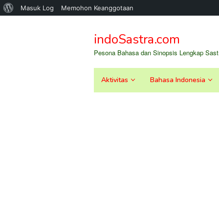
Tentang
Masuk Log
Memohon Keanggotaan
Loncat
WordPress
ke
indoSastra.com
konten
Pesona Bahasa dan Sinopsis Lengkap Sastr
Aktivitas
Bahasa Indonesia