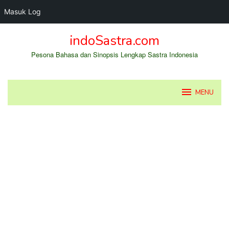
Masuk Log
Loncat
indoSastra.com
ke
konten
Pesona Bahasa dan Sinopsis Lengkap Sastra Indonesia
MENU