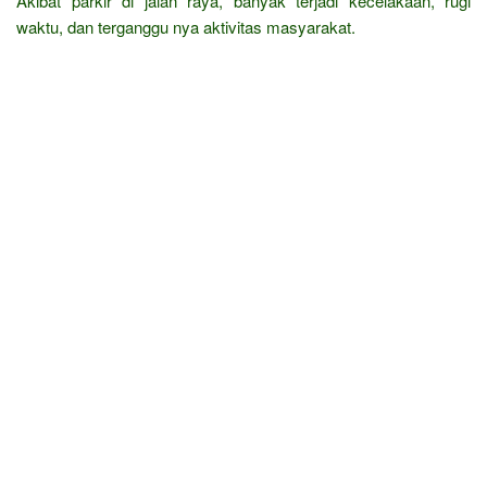
Akibat parkir di jalan raya, banyak terjadi kecelakaan, rugi
waktu, dan terganggu nya aktivitas masyarakat.