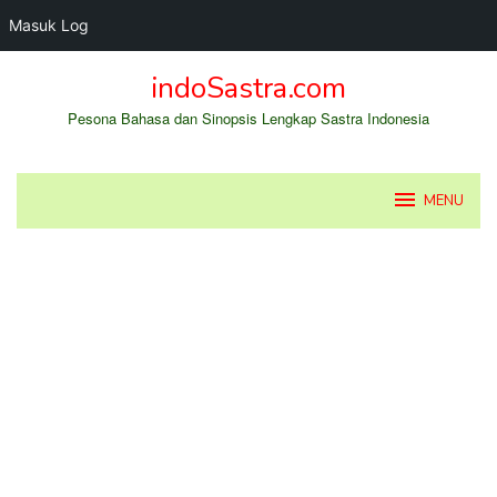
Masuk Log
Loncat
indoSastra.com
ke
konten
Pesona Bahasa dan Sinopsis Lengkap Sastra Indonesia
MENU