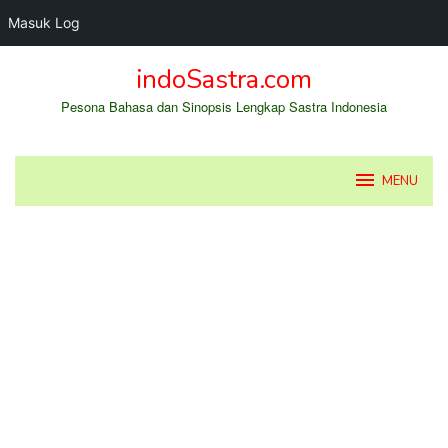
Masuk Log
Loncat
indoSastra.com
ke
konten
Pesona Bahasa dan Sinopsis Lengkap Sastra Indonesia
MENU