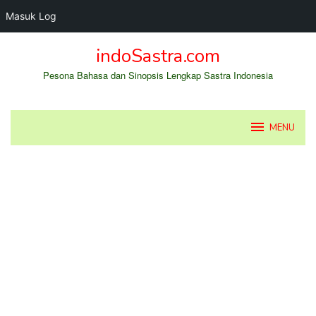
Masuk Log
Loncat
indoSastra.com
ke
konten
Pesona Bahasa dan Sinopsis Lengkap Sastra Indonesia
MENU