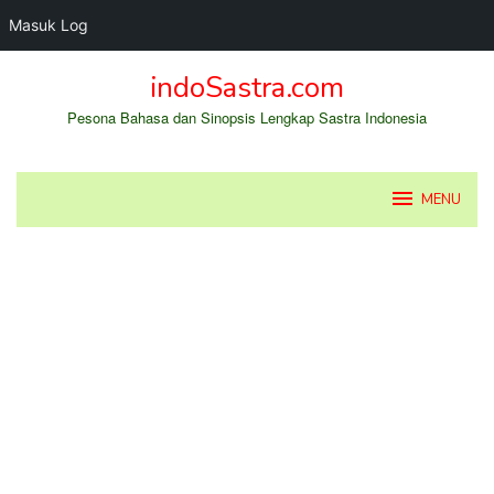
Masuk Log
Loncat
indoSastra.com
ke
konten
Pesona Bahasa dan Sinopsis Lengkap Sastra Indonesia
MENU