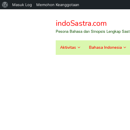
Tentang
Masuk Log
Memohon Keanggotaan
Loncat
WordPress
ke
indoSastra.com
konten
Pesona Bahasa dan Sinopsis Lengkap Sastr
Aktivitas
Bahasa Indonesia