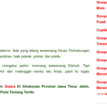
Sinop
Muis
Sinop
Fuadi
Cuplik
Sinop
Tohari
alisme. Ada yang bilang wewenang Dinas Perhubungan
Sinop
olisian, baik polsek, polres, dan polda.
Sinop
an mengatur parkir, memang wewenang Dishub. Tapi
Sinop
rkir dan melanggar rambu lalu lintas, pasti itu tugas
Merari
Sinop
lam
Sastra
Di Situbondo Provinsi Jawa Timur Jatim,
Merari
Puisi Tentang Tertib:
→→ sas