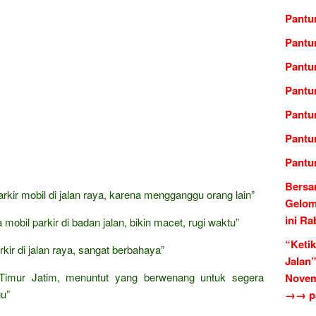
Pantu
Pantu
Pantu
Pantu
Pantun
Pantu
Pantu
Bersa
rkir mobil di jalan raya, karena mengganggu orang lain”
Gelom
ini R
mobil parkir di badan jalan, bikin macet, rugi waktu”
“Keti
rkir di jalan raya, sangat berbahaya”
Jalan”
 Timur Jatim, menuntut yang berwenang untuk segera
Novem
gu”
→→ pa