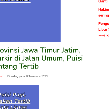
Ganti
Hakim
serin
Pengu
Libur
→→ ka
ovinsi Jawa Timur Jatim,
rkir di Jalan Umum, Puisi
ntang Tertib
tor
Diposting pada
12 November 2022