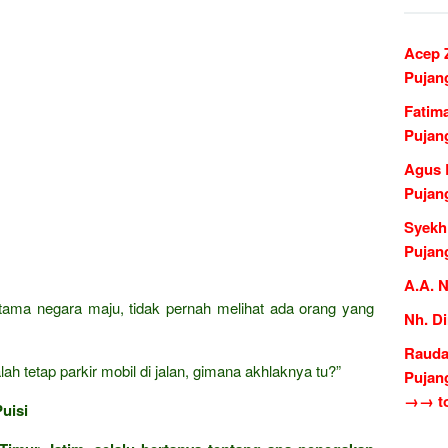
Acep 
Pujan
Fatim
Pujan
Agus 
Pujan
Syekh
Pujan
A.A. 
rutama negara maju, tidak pernah melihat ada orang yang
Nh. D
Rauda
ah tetap parkir mobil di jalan, gimana akhlaknya tu?”
Pujan
→→ to
uisi