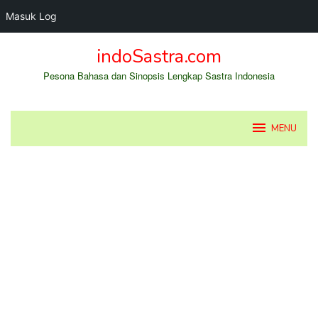
Masuk Log
Loncat
indoSastra.com
ke
konten
Pesona Bahasa dan Sinopsis Lengkap Sastra Indonesia
MENU