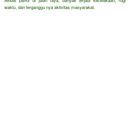
Akibat parkir di jalan raya, banyak terjadi kecelakaan, rugi
waktu, dan terganggu nya aktivitas masyarakat.