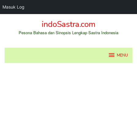
Masuk Log
Loncat
indoSastra.com
ke
konten
Pesona Bahasa dan Sinopsis Lengkap Sastra Indonesia
MENU