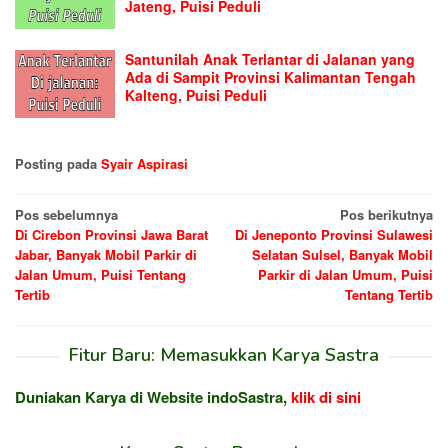
Jateng, Puisi Peduli
Santunilah Anak Terlantar di Jalanan yang
Ada di Sampit Provinsi Kalimantan Tengah
Kalteng, Puisi Peduli
Posting pada
Syair Aspirasi
Navigasi
Pos sebelumnya
Pos berikutnya
Di Cirebon Provinsi Jawa Barat
Di Jeneponto Provinsi Sulawesi
pos
Jabar, Banyak Mobil Parkir di
Selatan Sulsel, Banyak Mobil
Jalan Umum, Puisi Tentang
Parkir di Jalan Umum, Puisi
Tertib
Tentang Tertib
Fitur Baru: Memasukkan Karya Sastra
Duniakan Karya di Website indoSastra,
klik di sini