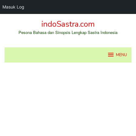
Masuk Log
Loncat
indoSastra.com
ke
konten
Pesona Bahasa dan Sinopsis Lengkap Sastra Indonesia
MENU