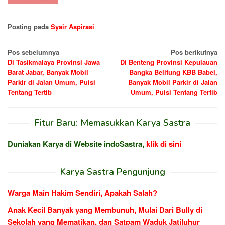
Posting pada
Syair Aspirasi
Navigasi
Pos sebelumnya
Pos berikutnya
Di Tasikmalaya Provinsi Jawa
Di Benteng Provinsi Kepulauan
pos
Barat Jabar, Banyak Mobil
Bangka Belitung KBB Babel,
Parkir di Jalan Umum, Puisi
Banyak Mobil Parkir di Jalan
Tentang Tertib
Umum, Puisi Tentang Tertib
Fitur Baru: Memasukkan Karya Sastra
Duniakan Karya di Website indoSastra,
klik di sini
Karya Sastra Pengunjung
Warga Main Hakim Sendiri, Apakah Salah?
Anak Kecil Banyak yang Membunuh, Mulai Dari Bully di
Sekolah yang Mematikan, dan Satpam Waduk Jatiluhur