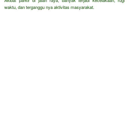
Akibat parkir di jalan raya, banyak terjadi kecelakaan, rugi
waktu, dan terganggu nya aktivitas masyarakat.