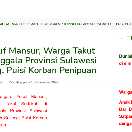
RGA TAKUT SEDEKAH DI DONGGALA PROVINSI SULAWESI TENGAH SULTENG, PUIS
Fi
uf Mansur, Warga Takut
Dunia
ggala Provinsi Sulawesi
di sini
, Puisi Korban Penipuan
tor
Diposting pada
15 November 2022
Warga
Anak 
Dari B
Satpa
denga