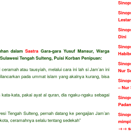
Sinop
Sinops
Lestar
Sinop
Dini
Sinops
luhan dalam
Sastra
Gara-gara Yusuf Mansur, Warga
Habib
 Sulawesi Tengah Sulteng, Puisi Korban Penipuan:
Sinop
ceramah atau tausyiah, melalui cara ini lah si Jam’an ini
Nur S
ilancarkan pada ummat islam yang akalnya kurang, bisa
Sinop
– Nur
n kata-kata, pakai ayat al quran, dia ngaku-ngaku sebagai
Sinop
Padam
esi Tengah Sulteng, pernah datang ke pengajian Jam’an
Sinop
 kota, ceramahnya selalu tentang sedekah”
mimpi 
→→ sas