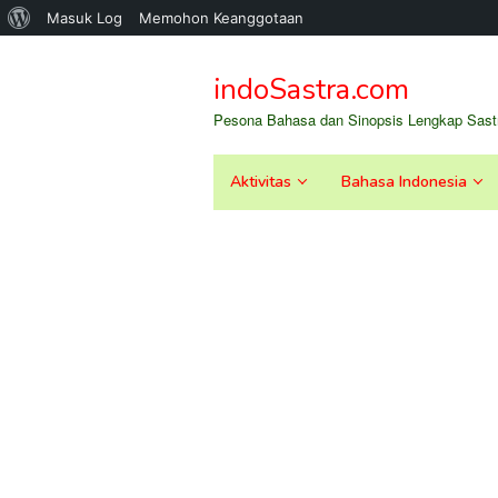
Tentang
Masuk Log
Memohon Keanggotaan
Loncat
WordPress
ke
indoSastra.com
konten
Pesona Bahasa dan Sinopsis Lengkap Sastr
Aktivitas
Bahasa Indonesia