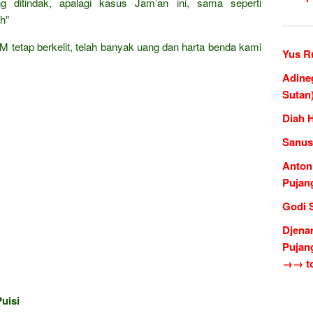
g ditindak, apalagi kasus Jam’an ini, sama seperti
h”
YM tetap berkelit, telah banyak uang dan harta benda kami
Yus R
Adine
Sutan
Diah 
Sanus
Anton
Pujan
Godi 
Djena
Pujan
→→ to
uisi