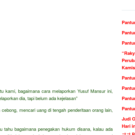
Pantu
Pantu
Pantu
“Raky
Perub
Kamis
Pantu
Pantu
tu kami, bagaimana cara melaporkan Yusuf Mansur ini,
laporkan dia, tapi belum ada kejelasan”
Pantu
Pantu
 cebong, mencari uang di tengah penderitaan orang lain,
Judi 
Hari i
entu tahu bagaimana penegakan hukum disana, kalau ada
→→ pa