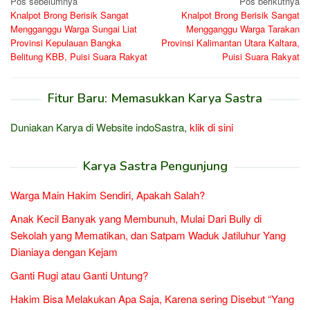
Navigasi
Pos sebelumnya
Pos berikutnya
Knalpot Brong Berisik Sangat
Knalpot Brong Berisik Sangat
pos
Mengganggu Warga Sungai Liat
Mengganggu Warga Tarakan
Provinsi Kepulauan Bangka
Provinsi Kalimantan Utara Kaltara,
Belitung KBB, Puisi Suara Rakyat
Puisi Suara Rakyat
Fitur Baru: Memasukkan Karya Sastra
Duniakan Karya di Website indoSastra,
klik di sini
Karya Sastra Pengunjung
Warga Main Hakim Sendiri, Apakah Salah?
Anak Kecil Banyak yang Membunuh, Mulai Dari Bully di
Sekolah yang Mematikan, dan Satpam Waduk Jatiluhur Yang
Dianiaya dengan Kejam
Ganti Rugi atau Ganti Untung?
Hakim Bisa Melakukan Apa Saja, Karena sering Disebut “Yang