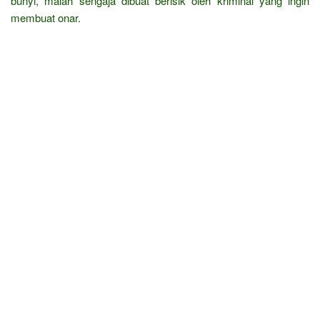
bunyi, malah sengaja dibuat berisik oleh kriminal yang ingin
membuat onar.