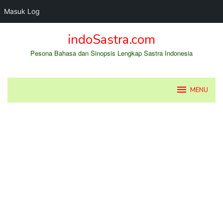
Masuk Log
Loncat
indoSastra.com
ke
konten
Pesona Bahasa dan Sinopsis Lengkap Sastra Indonesia
MENU