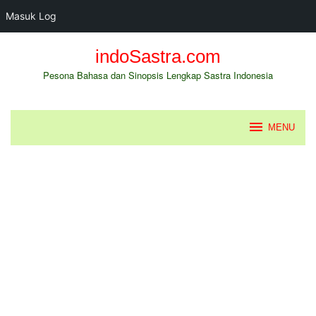
Masuk Log
Loncat
indoSastra.com
ke
konten
Pesona Bahasa dan Sinopsis Lengkap Sastra Indonesia
MENU