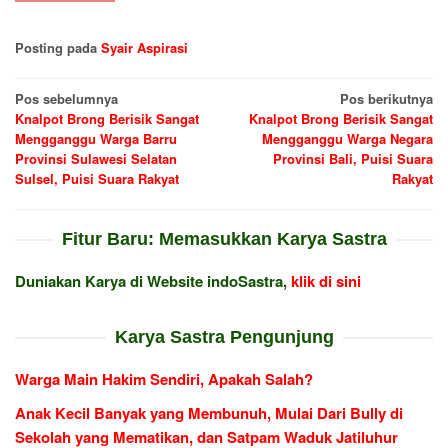
Posting pada
Syair Aspirasi
Navigasi
Pos sebelumnya
Pos berikutnya
Knalpot Brong Berisik Sangat
Knalpot Brong Berisik Sangat
pos
Mengganggu Warga Barru
Mengganggu Warga Negara
Provinsi Sulawesi Selatan
Provinsi Bali, Puisi Suara
Sulsel, Puisi Suara Rakyat
Rakyat
Fitur Baru: Memasukkan Karya Sastra
Duniakan Karya di Website indoSastra,
klik di sini
Karya Sastra Pengunjung
Warga Main Hakim Sendiri, Apakah Salah?
Anak Kecil Banyak yang Membunuh, Mulai Dari Bully di
Sekolah yang Mematikan, dan Satpam Waduk Jatiluhur